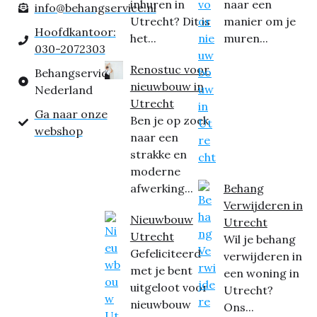
inhuren in
naar een
info@behangservice.nl
Utrecht? Dit is
manier om je
Hoofdkantoor:
het...
muren...
030-2072303
Renostuc voor
Behangservice
nieuwbouw in
Nederland
Utrecht
Ga naar onze
Ben je op zoek
webshop
naar een
strakke en
moderne
afwerking...
Behang
Verwijderen in
Nieuwbouw
Utrecht
Utrecht
Wil je behang
Gefeliciteerd
verwijderen in
met je bent
een woning in
uitgeloot voor
Utrecht?
nieuwbouw
Ons...