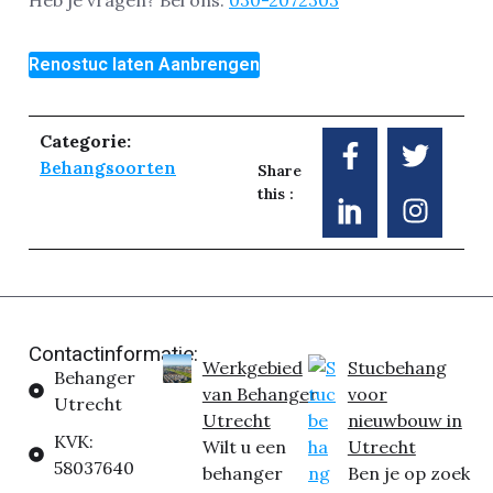
Heb je vragen? Bel ons:
030-2072303
Renostuc laten Aanbrengen
Categorie:
Behangsoorten
Share
this :
Contactinformatie:
Werkgebied
Stucbehang
Behanger
van Behanger
voor
Utrecht
Utrecht
nieuwbouw in
KVK:
Wilt u een
Utrecht
58037640
behanger
Ben je op zoek