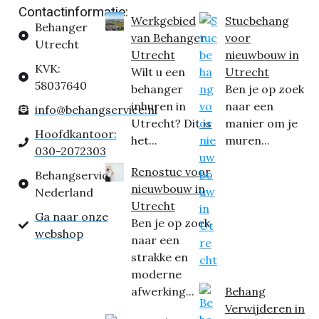
Contactinformatie:
Werkgebied
Stucbehang
Behanger
van Behanger
voor
Utrecht
Utrecht
nieuwbouw in
KVK:
Wilt u een
Utrecht
58037640
behanger
Ben je op zoek
inhuren in
naar een
info@behangservice.nl
Utrecht? Dit is
manier om je
Hoofdkantoor:
het...
muren...
030-2072303
Renostuc voor
Behangservice
nieuwbouw in
Nederland
Utrecht
Ga naar onze
Ben je op zoek
webshop
naar een
strakke en
moderne
afwerking...
Behang
Verwijderen in