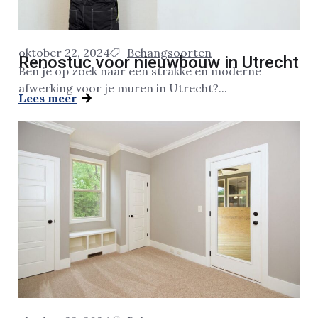
oktober 22, 2024
Behangsoorten
Renostuc voor nieuwbouw in Utrecht
Ben je op zoek naar een strakke en moderne
afwerking voor je muren in Utrecht?...
Lees meer