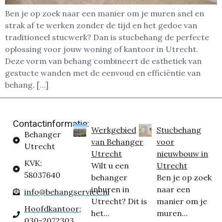
Ben je op zoek naar een manier om je muren snel en
strak af te werken zonder de tijd en het gedoe van
traditioneel stucwerk? Dan is stucbehang de perfecte
oplossing voor jouw woning of kantoor in Utrecht.
Deze vorm van behang combineert de esthetiek van
gestucte wanden met de eenvoud en efficiëntie van
behang. […]
Contactinformatie:
Werkgebied
Stucbehang
Behanger
van Behanger
voor
Utrecht
Utrecht
nieuwbouw in
KVK:
Wilt u een
Utrecht
58037640
behanger
Ben je op zoek
inhuren in
naar een
info@behangservice.nl
Utrecht? Dit is
manier om je
Hoofdkantoor:
het...
muren...
030-2072303