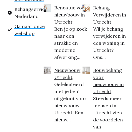
Renostuc voor
Behang
Behangservice
nieuwbouw in
Verwijderen in
Nederland
Utrecht
Utrecht
Ga naar onze
Ben je op zoek
Wil je behang
webshop
naar een
verwijderen in
strakke en
een woning in
moderne
Utrecht?
afwerking...
Ons...
Nieuwbouw
Bouwbehang
Utrecht
voor
Gefeliciteerd
nieuwbouw in
met je bent
Utrecht
uitgeloot voor
Steeds meer
nieuwbouw
mensen in
Utrecht! Een
Utrecht zien
nieuw...
de voordelen
van