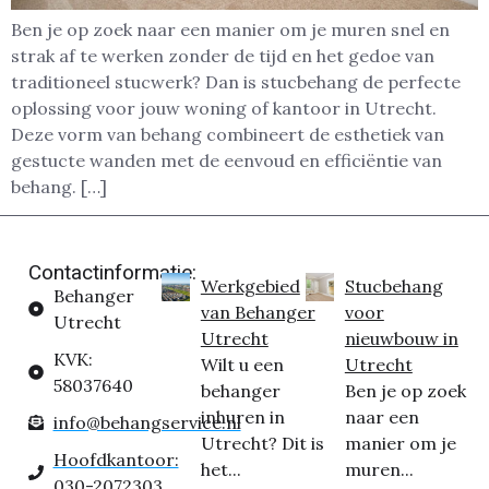
Ben je op zoek naar een manier om je muren snel en
strak af te werken zonder de tijd en het gedoe van
traditioneel stucwerk? Dan is stucbehang de perfecte
oplossing voor jouw woning of kantoor in Utrecht.
Deze vorm van behang combineert de esthetiek van
gestucte wanden met de eenvoud en efficiëntie van
behang. […]
Contactinformatie:
Werkgebied
Stucbehang
Behanger
van Behanger
voor
Utrecht
Utrecht
nieuwbouw in
KVK:
Wilt u een
Utrecht
58037640
behanger
Ben je op zoek
inhuren in
naar een
info@behangservice.nl
Utrecht? Dit is
manier om je
Hoofdkantoor:
het...
muren...
030-2072303