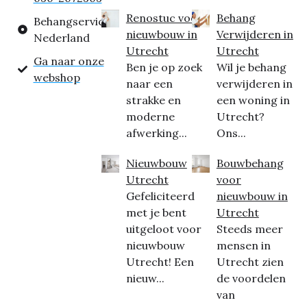
Renostuc voor
Behang
Behangservice
nieuwbouw in
Verwijderen in
Nederland
Utrecht
Utrecht
Ga naar onze
Ben je op zoek
Wil je behang
webshop
naar een
verwijderen in
strakke en
een woning in
moderne
Utrecht?
afwerking...
Ons...
Nieuwbouw
Bouwbehang
Utrecht
voor
Gefeliciteerd
nieuwbouw in
met je bent
Utrecht
uitgeloot voor
Steeds meer
nieuwbouw
mensen in
Utrecht! Een
Utrecht zien
nieuw...
de voordelen
van