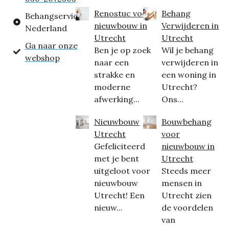
Renostuc voor
Behang
Behangservice
nieuwbouw in
Verwijderen in
Nederland
Utrecht
Utrecht
Ga naar onze
Ben je op zoek
Wil je behang
webshop
naar een
verwijderen in
strakke en
een woning in
moderne
Utrecht?
afwerking...
Ons...
Nieuwbouw
Bouwbehang
Utrecht
voor
Gefeliciteerd
nieuwbouw in
met je bent
Utrecht
uitgeloot voor
Steeds meer
nieuwbouw
mensen in
Utrecht! Een
Utrecht zien
nieuw...
de voordelen
van