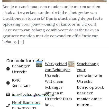
Ben je op zoek naar een manier om je muren snel en
strak af te werken zonder de tijd en het gedoe van
traditioneel stucwerk? Dan is stucbehang de perfecte
oplossing voor jouw woning of kantoor in Utrecht.
Deze vorm van behang combineert de esthetiek van
gestucte wanden met de eenvoud en efficiëntie van
behang. […]
Contactinformatie:
Werkgebied
Stucbehang
Behanger
van Behanger
voor
Utrecht
Utrecht
nieuwbouw in
KVK:
Wilt u een
Utrecht
58037640
behanger
Ben je op zoek
inhuren in
naar een
info@behangservice.nl
Utrecht? Dit is
manier om je
Hoofdkantoor:
het...
muren...
030-2072303