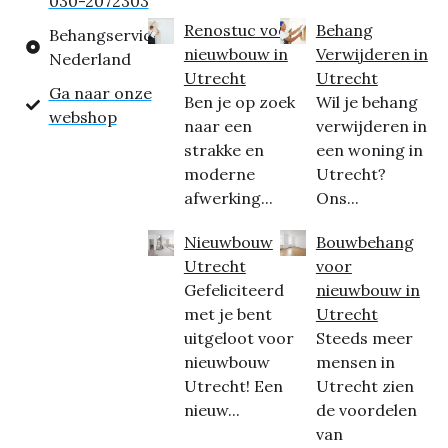
030-2072303
Renostuc voor
Behang
Behangservice
nieuwbouw in
Verwijderen in
Nederland
Utrecht
Utrecht
Ga naar onze
Ben je op zoek
Wil je behang
webshop
naar een
verwijderen in
strakke en
een woning in
moderne
Utrecht?
afwerking...
Ons...
Nieuwbouw
Bouwbehang
Utrecht
voor
Gefeliciteerd
nieuwbouw in
met je bent
Utrecht
uitgeloot voor
Steeds meer
nieuwbouw
mensen in
Utrecht! Een
Utrecht zien
nieuw...
de voordelen
van