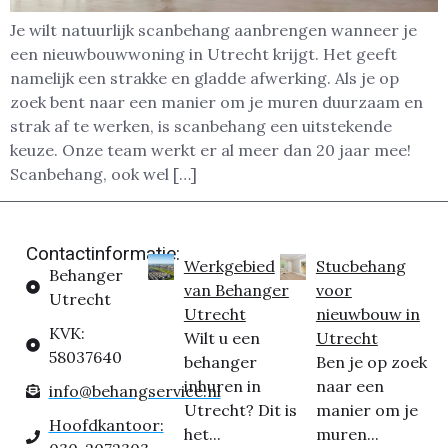
Je wilt natuurlijk scanbehang aanbrengen wanneer je
een nieuwbouwwoning in Utrecht krijgt. Het geeft
namelijk een strakke en gladde afwerking. Als je op
zoek bent naar een manier om je muren duurzaam en
strak af te werken, is scanbehang een uitstekende
keuze. Onze team werkt er al meer dan 20 jaar mee!
Scanbehang, ook wel […]
Contactinformatie:
Werkgebied
Stucbehang
Behanger
van Behanger
voor
Utrecht
Utrecht
nieuwbouw in
KVK:
Wilt u een
Utrecht
58037640
behanger
Ben je op zoek
inhuren in
naar een
info@behangservice.nl
Utrecht? Dit is
manier om je
Hoofdkantoor:
het...
muren...