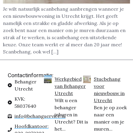
Je wilt natuurlijk scanbehang aanbrengen wanneer je
een nieuwbouwwoning in Utrecht krijgt. Het geeft
namelijk een strakke en gladde afwerking. Als je op
zoek bent naar een manier om je muren duurzaam en
strak af te werken, is scanbehang een uitstekende
keuze. Onze team werkt er al meer dan 20 jaar mee!
Scanbehang, ook wel […]
Contactinformatie:
Werkgebied
Stucbehang
Behanger
van Behanger
voor
Utrecht
Utrecht
nieuwbouw in
KVK:
Wilt u een
Utrecht
58037640
behanger
Ben je op zoek
inhuren in
naar een
info@behangservice.nl
Utrecht? Dit is
manier om je
Hoofdkantoor:
het...
muren...