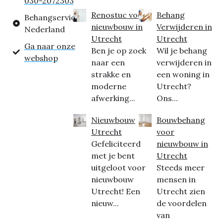
030-2072303
Renostuc voor
Behang
Behangservice
nieuwbouw in
Verwijderen in
Nederland
Utrecht
Utrecht
Ga naar onze
Ben je op zoek
Wil je behang
webshop
naar een
verwijderen in
strakke en
een woning in
moderne
Utrecht?
afwerking...
Ons...
Nieuwbouw
Bouwbehang
Utrecht
voor
Gefeliciteerd
nieuwbouw in
met je bent
Utrecht
uitgeloot voor
Steeds meer
nieuwbouw
mensen in
Utrecht! Een
Utrecht zien
nieuw...
de voordelen
van