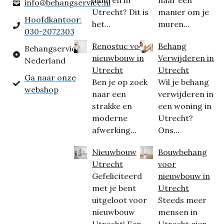
inhuren in
naar een
info@behangservice.nl
Utrecht? Dit is
manier om je
Hoofdkantoor:
het...
muren...
030-2072303
Renostuc voor
Behang
Behangservice
nieuwbouw in
Verwijderen in
Nederland
Utrecht
Utrecht
Ga naar onze
Ben je op zoek
Wil je behang
webshop
naar een
verwijderen in
strakke en
een woning in
moderne
Utrecht?
afwerking...
Ons...
Nieuwbouw
Bouwbehang
Utrecht
voor
Gefeliciteerd
nieuwbouw in
met je bent
Utrecht
uitgeloot voor
Steeds meer
nieuwbouw
mensen in