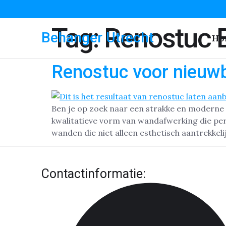
Tag:
Renostuc 
Behanger Utrecht
Ho
Renostuc voor nieuwb
Ben je op zoek naar een strakke en moderne 
kwalitatieve vorm van wandafwerking die pe
wanden die niet alleen esthetisch aantrekkelij
Contactinformatie: