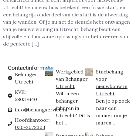
Gefeliciteerd met je bent uitgeloot voor nieuwbouw
Utrecht! Een nieuw huis betekent een frisse start, en
een belangrijk onderdeel van die start is de afwerking
van je wanden. Of je nu net de sleutels hebt ontvangen
van je nieuwe woning in Utrecht, behang biedt een
stijlvolle en duurzame oplossing voor het creëren van
de perfecte […]
Contactinformatie:
Werkgebied
Stucbehang
Behanger
van Behanger
voor
Utrecht
Utrecht
nieuwbouw in
KVK:
Wilt u een
Utrecht
58037640
behanger
Ben je op zoek
inhuren in
naar een
info@behangservice.nl
Utrecht? Dit is
manier om je
Hoofdkantoor:
het...
muren...
030-2072303
Renostuc voor
Behang