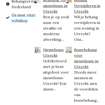
Behangservice
nieuwbouw in
Verwijderen in
Nederland
Utrecht
Utrecht
Ga naar onze
Ben je op zoek
Wil je behang
webshop
naar een
verwijderen in
strakke en
een woning in
moderne
Utrecht?
afwerking...
Ons...
Nieuwbouw
Bouwbehang
Utrecht
voor
Gefeliciteerd
nieuwbouw in
met je bent
Utrecht
uitgeloot voor
Steeds meer
nieuwbouw
mensen in
Utrecht! Een
Utrecht zien
nieuw...
de voordelen
van
bouwbehang...