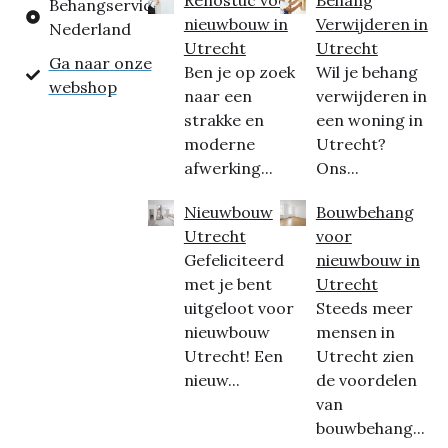
Behangservice
nieuwbouw in
Verwijderen in
Nederland
Utrecht
Utrecht
Ga naar onze
Ben je op zoek
Wil je behang
webshop
naar een
verwijderen in
strakke en
een woning in
moderne
Utrecht?
afwerking...
Ons...
Nieuwbouw
Bouwbehang
Utrecht
voor
Gefeliciteerd
nieuwbouw in
met je bent
Utrecht
uitgeloot voor
Steeds meer
nieuwbouw
mensen in
Utrecht! Een
Utrecht zien
nieuw...
de voordelen
van
bouwbehang...