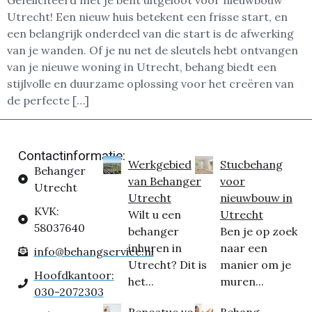
Gefeliciteerd met je bent uitgeloot voor nieuwbouw
Utrecht! Een nieuw huis betekent een frisse start, en
een belangrijk onderdeel van die start is de afwerking
van je wanden. Of je nu net de sleutels hebt ontvangen
van je nieuwe woning in Utrecht, behang biedt een
stijlvolle en duurzame oplossing voor het creëren van
de perfecte […]
Contactinformatie:
Werkgebied
Stucbehang
Behanger
van Behanger
voor
Utrecht
Utrecht
nieuwbouw in
KVK:
Wilt u een
Utrecht
58037640
behanger
Ben je op zoek
inhuren in
naar een
info@behangservice.nl
Utrecht? Dit is
manier om je
Hoofdkantoor:
het...
muren...
030-2072303
Renostuc voor
Behang