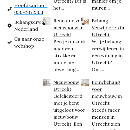
Utrecht? Dit is
manier om je
Hoofdkantoor:
het...
muren...
030-2072303
Renostuc voor
Behang
Behangservice
nieuwbouw in
Verwijderen in
Nederland
Utrecht
Utrecht
Ga naar onze
Ben je op zoek
Wil je behang
webshop
naar een
verwijderen in
strakke en
een woning in
moderne
Utrecht?
afwerking...
Ons...
Nieuwbouw
Bouwbehang
Utrecht
voor
Gefeliciteerd
nieuwbouw in
met je bent
Utrecht
uitgeloot voor
Steeds meer
nieuwbouw
mensen in
Utrecht! Een
Utrecht zien