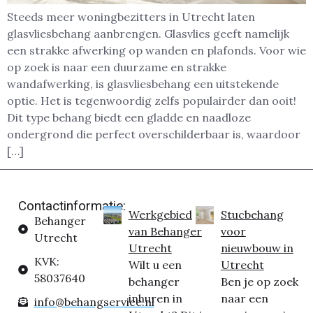
Steeds meer woningbezitters in Utrecht laten
glasvliesbehang aanbrengen. Glasvlies geeft namelijk
een strakke afwerking op wanden en plafonds. Voor wie
op zoek is naar een duurzame en strakke
wandafwerking, is glasvliesbehang een uitstekende
optie. Het is tegenwoordig zelfs populairder dan ooit!
Dit type behang biedt een gladde en naadloze
ondergrond die perfect overschilderbaar is, waardoor
[…]
Contactinformatie:
Werkgebied
Stucbehang
Behanger
van Behanger
voor
Utrecht
Utrecht
nieuwbouw in
KVK:
Wilt u een
Utrecht
58037640
behanger
Ben je op zoek
inhuren in
naar een
info@behangservice.nl