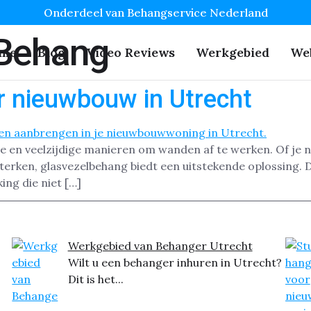
Onderdeel van Behangservice Nederland
 Behang
me
Blog
Video Reviews
Werkgebied
We
 nieuwbouw in Utrecht
e en veelzijdige manieren om wanden af te werken. Of je 
erken, glasvezelbehang biedt een uitstekende oplossing. Di
ng die niet […]
Werkgebied van Behanger Utrecht
Wilt u een behanger inhuren in Utrecht?
Dit is het...