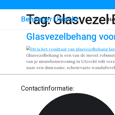
Tag:
Glasvezel
Behanger Utrecht
Ho
Glasvezelbehang voor
Glasvezelbehang is een van de meest robuust
van je nieuwbouwwoning in Utrecht wilt verst
naar een duurzame, scheurvaste wandafwerki
Contactinformatie: