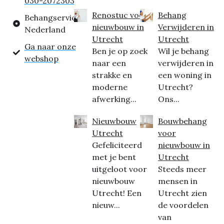
030-2072303
Renostuc voor
Behang
Behangservice
nieuwbouw in
Verwijderen in
Nederland
Utrecht
Utrecht
Ga naar onze
Ben je op zoek
Wil je behang
webshop
naar een
verwijderen in
strakke en
een woning in
moderne
Utrecht?
afwerking...
Ons...
Nieuwbouw
Bouwbehang
Utrecht
voor
Gefeliciteerd
nieuwbouw in
met je bent
Utrecht
uitgeloot voor
Steeds meer
nieuwbouw
mensen in
Utrecht! Een
Utrecht zien
nieuw...
de voordelen
van