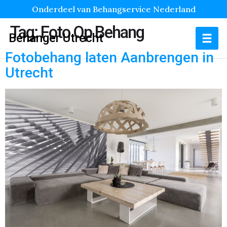
Onderdeel van Behangservice Nederland
Tag:
Foto Op Behang
Behanger Utrecht
Fotobehang laten Aanbrengen in
Utrecht