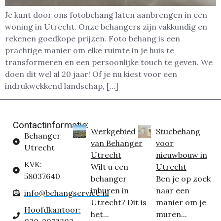
Je kunt door ons fotobehang laten aanbrengen in een
woning in Utrecht. Onze behangers zijn vakkundig en
rekenen goedkope prijzen. Foto behang is een
prachtige manier om elke ruimte in je huis te
transformeren en een persoonlijke touch te geven. We
doen dit wel al 20 jaar! Of je nu kiest voor een
indrukwekkend landschap, […]
Contactinformatie:
Werkgebied
Stucbehang
Behanger
van Behanger
voor
Utrecht
Utrecht
nieuwbouw in
KVK:
Wilt u een
Utrecht
58037640
behanger
Ben je op zoek
inhuren in
naar een
info@behangservice.nl
Utrecht? Dit is
manier om je
Hoofdkantoor:
het...
muren...