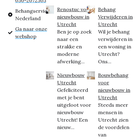
030-2072303
Renostuc voor
Behang
Behangservice
nieuwbouw in
Verwijderen in
Nederland
Utrecht
Utrecht
Ga naar onze
Ben je op zoek
Wil je behang
webshop
naar een
verwijderen in
strakke en
een woning in
moderne
Utrecht?
afwerking...
Ons...
Nieuwbouw
Bouwbehang
Utrecht
voor
Gefeliciteerd
nieuwbouw in
met je bent
Utrecht
uitgeloot voor
Steeds meer
nieuwbouw
mensen in
Utrecht! Een
Utrecht zien
nieuw...
de voordelen
van