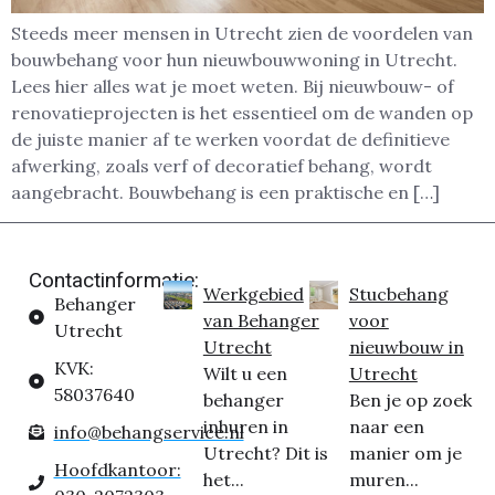
Steeds meer mensen in Utrecht zien de voordelen van
bouwbehang voor hun nieuwbouwwoning in Utrecht.
Lees hier alles wat je moet weten. Bij nieuwbouw- of
renovatieprojecten is het essentieel om de wanden op
de juiste manier af te werken voordat de definitieve
afwerking, zoals verf of decoratief behang, wordt
aangebracht. Bouwbehang is een praktische en […]
Contactinformatie:
Werkgebied
Stucbehang
Behanger
van Behanger
voor
Utrecht
Utrecht
nieuwbouw in
KVK:
Wilt u een
Utrecht
58037640
behanger
Ben je op zoek
inhuren in
naar een
info@behangservice.nl
Utrecht? Dit is
manier om je
Hoofdkantoor:
het...
muren...