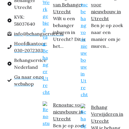
Behanger
van Behanger
voor
Utrecht
Utrecht
nieuwbouw in
KVK:
Wilt u een
Utrecht
58037640
behanger
Ben je op zoek
inhuren in
naar een
info@behangservice.nl
Utrecht? Dit is
manier om je
Hoofdkantoor:
het...
muren...
030-2072303
Behangservice
Nederland
Ga naar onze
webshop
Renostuc voor
Behang
nieuwbouw in
Verwijderen in
Utrecht
Utrecht
Ben je op zoek
Wil je behang